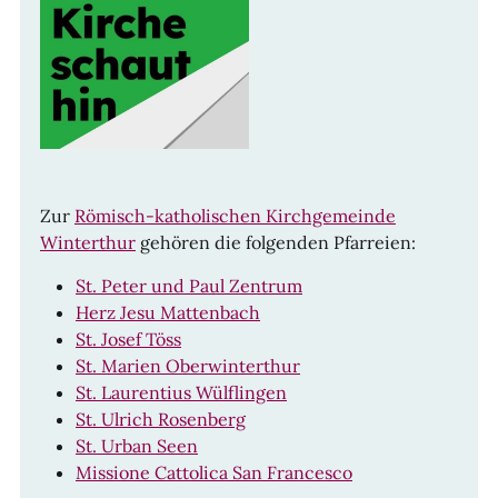
Zur
Römisch-katholischen Kirchgemeinde
Winterthur
gehören die folgenden Pfarreien:
St. Peter und Paul Zentrum
Herz Jesu Mattenbach
St. Josef Töss
St. Marien Oberwinterthur
St. Laurentius Wülflingen
St. Ulrich Rosenberg
St. Urban Seen
Missione Cattolica San Francesco