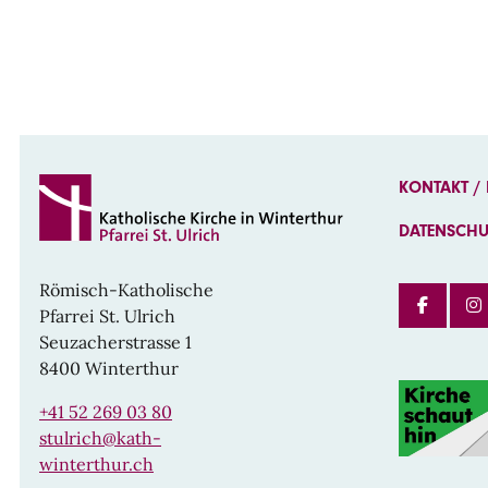
KONTAKT /
DATENSCH
Römisch-Katholische
FAC
Pfarrei St. Ulrich
Seuzacherstrasse 1
8400 Winterthur
+41 52 269 03 80
stulrich@kath-
winterthur.ch