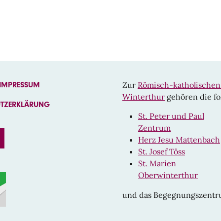
Zur
Römisch-katholische
 IMPRESSUM
Winterthur
gehören die fo
UTZERKLÄRUNG
St. Peter und Paul
Zentrum
EBOOK
INSTAGRAM
Herz Jesu Mattenbach
St. Josef Töss
St. Marien
Oberwinterthur
und das Begegnungszent