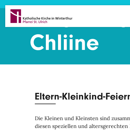
Direkt zum Inhalt
Fiire mit 
Chliine
Eltern-Kleinkind-Feier
Die Kleinen und Kleinsten sind zusamm
diesen speziellen und altersgerechten 