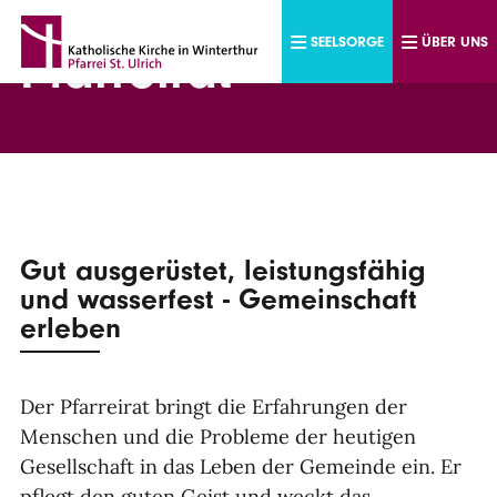
Direkt zum Inhalt
SEELSORGE
ÜBER UNS
Pfarreirat
Gut ausgerüstet, leistungsfähig
und wasserfest - Gemeinschaft
erleben
Der Pfarreirat bringt die Erfahrungen der
Menschen und die Probleme der heutigen
Gesellschaft in das Leben der Gemeinde ein. Er
pflegt den guten Geist und weckt das