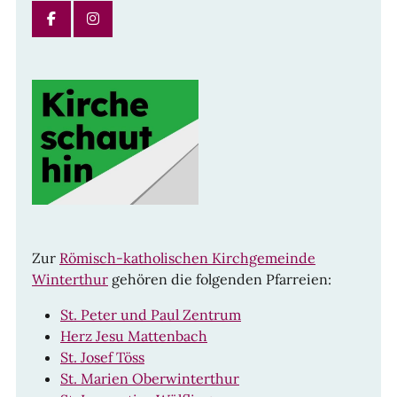
FACEBOOK
INSTAGRAM
Zur
Römisch-katholischen Kirchgemeinde
Winterthur
gehören die folgenden Pfarreien:
St. Peter und Paul Zentrum
Herz Jesu Mattenbach
St. Josef Töss
St. Marien Oberwinterthur