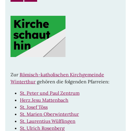
Zur
Römisch-katholischen Kirchgemeinde
Winterthur
gehören die folgenden Pfarreien:
St. Peter und Paul Zentrum
Herz Jesu Mattenbach
St. Josef Töss
St. Marien Oberwinterthur
St. Laurentius Wülflingen
St. Ulrich Rosenberg