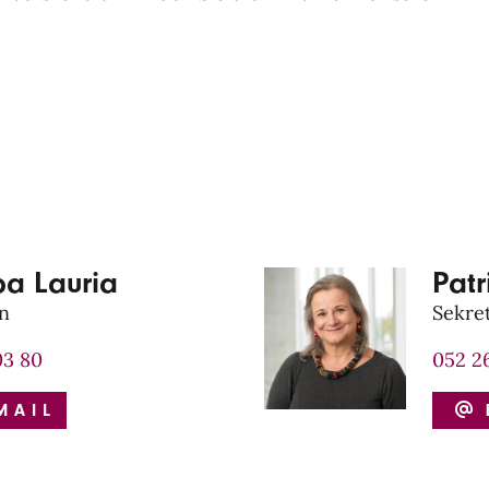
ba Lauria
Pat
in
Sekre
03 80
052 2
MAIL