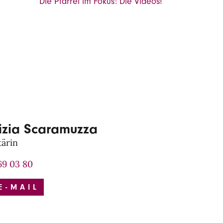
Die Pfarrei im Fokus: Die Videos!
rizia Scaramuzza
tärin
69 03 80
E-MAIL